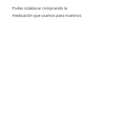
Podes colaborar comprando la
medicación que usamos para nuestros
animales.
Algen es un analgésico, tramadol, que se
usa en todos los animales que ingresan
heridos y en todas las cirugías.
Pedidos para Montevideo realizados antes
del mediodía se entregan en el correr de la
tarde.
Por consultas de stock al
091 318 644 whatsapp