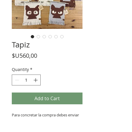
Tapiz
Price
$U560,00
Quantity
*
Add to Cart
Para concretar la compra debes enviar
un WhatsApp al 091318644, para ver los
diseños disponibles 🖤